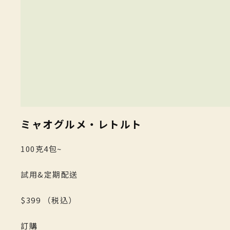
ミャオグルメ・レトルト
100克4包~
試用&定期配送
$399
（税込）
訂購